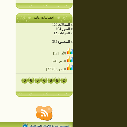
احصائيات عامة
» المقالات 126
» الصور 194
» المرئيات 12
» المجموع 332
الآن: [12]
اليوم: [24]
الشهر: [2736]